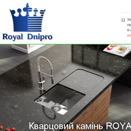
Ук
пр
б-
сх