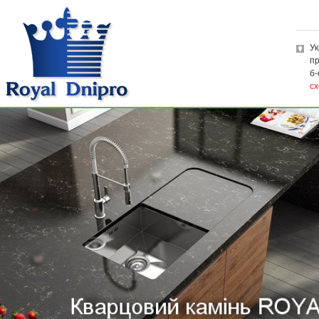
Ук
пр
б-
сх