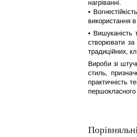
нагріванні.
• Вогнестійкіс
використання в
• Вишуканість 
створювати за 
традиційних, к
Вироби зі штуч
стиль, признач
практичність т
першокласного 
Порівняльн