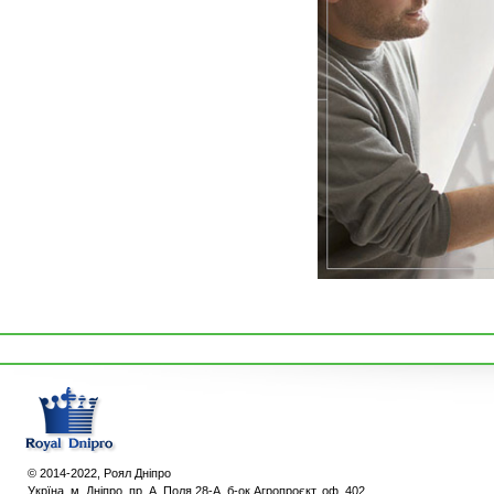
© 2014-2022, Роял Дніпро
Укpїна, м. Дніпро, пр. А. Поля 28-А, б-ок Агропроєкт, оф. 402