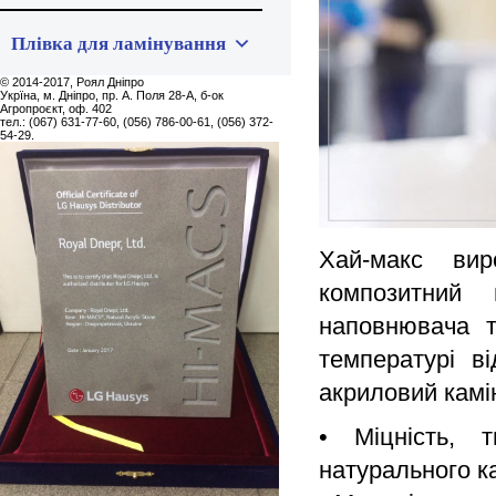
Плівка для ламінування
© 2014-2017, Роял Дніпро
Укpїна, м. Дніпро, пр. А. Поля 28-А, б-ок
Агропроєкт, оф. 402
тел.: (067) 631-77-60, (056) 786-00-61, (056) 372-
54-29.
Хай-макс вир
композитний 
наповнювача т
температурі в
акриловий камін
• Міцність, т
натурального к