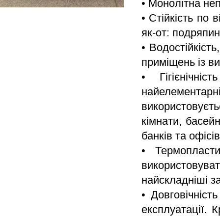
• Монолітна неп
• Стійкість по
як-от: подряпин
• Водостійкіст
приміщень із в
• Гігієнічні
найелемента
використовуєт
кімнати, басейн
банків та офісів
• Термопласт
використовува
найскладніші з
• Довговічніст
експлуатації. 