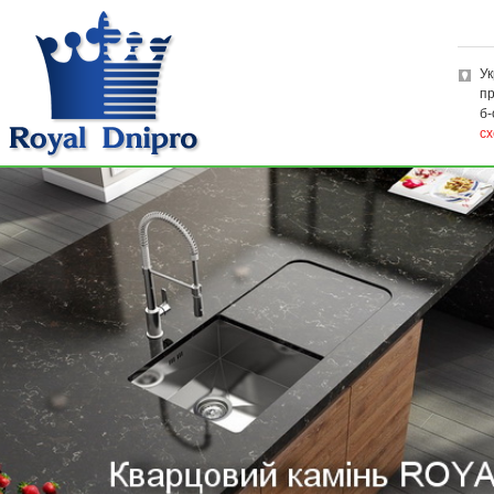
Ук
пр
б-
сх