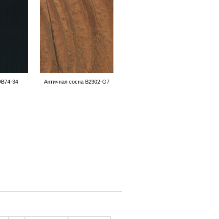
DB74-34
Античная сосна B2302-G7