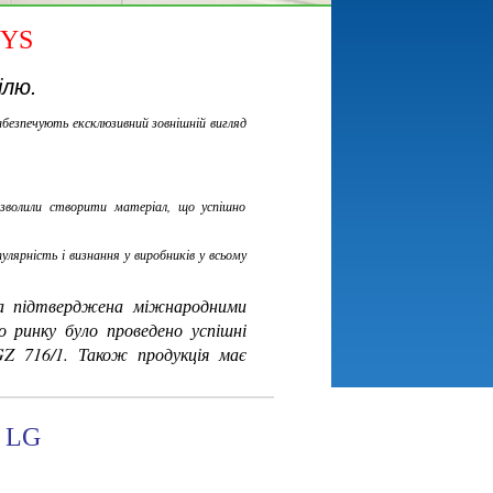
SYS
ілю.
абезпечують ексклюзивний зовнішній вигляд
озволили створити матеріал, що успішно
улярність і визнання у виробників у всьому
а підтверджена міжнародними
 ринку було проведено успішні
Z 716/1. Також продукція має
к LG