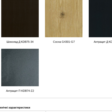
Шоколад Д KDB75-34
Сосна G4301-G7
Антрацит Д K
Антрацит П KDB74-Z2
хнічні характеристики