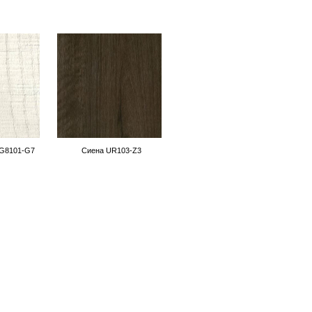
 G8101-G7
Сиена UR103-Z3