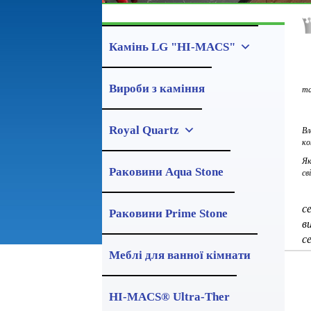
Камінь LG "HI-MACS"
Вироби з каміння
та
Royal Quartz
Вл
ко
Як
Раковини Aqua Stone
св
Я
с
Раковини Prime Stone
в
с
Меблі для ванної кімнати
HI-MACS® Ultra-Ther