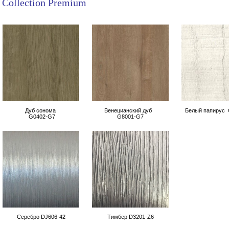
Collection
Premium
Дуб сонома
Венецианский дуб
Белый папирус
G0402-G7
G8001-G7
Серебро DJ606-42
Тимбер D3201-Z6