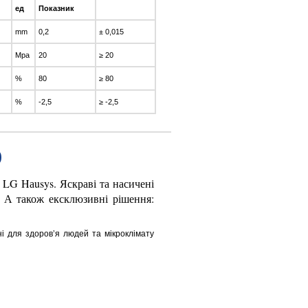
ед
Показник
Коливання
mm
0,2
± 0,015
Mpa
20
≥ 20
%
80
≥ 80
%
-2,5
≥ -2,5
)
G Hаusys. Яскраві та насичені
. А також ексклюзивні рішення:
ні для здоров’я людей та мікроклімату