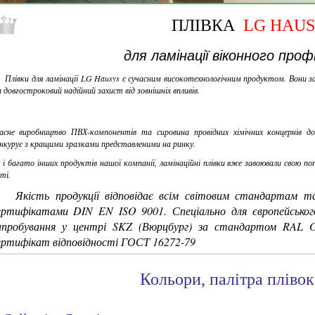
ПЛІВКА
LG HАU
для ламінації віконного проф
Плівки для ламінації LG Hausys є сучасним високотехнологічним продуктом. Вони з
 довгостроковий надійний захист від зовнішніх впливів.
асне виробництво ПВХ-компонентів та сировина провідних хімічних концернів д
нкурує з кращими зразками представленими на ринку.
 і багато інших продуктів нашої компанії, ламінаційні плівки вже завоювали свою поп
іті.
кість продукції відповідає всім світовим стандартам т
ертифікатами DIN EN ISO 9001. Спеціально для європейського
ипробування у центрі SKZ (Вюрцбург) за стандартом RAL G
ертифікат відповідності ГОСТ 16272-79
Кольори, палітра пліво