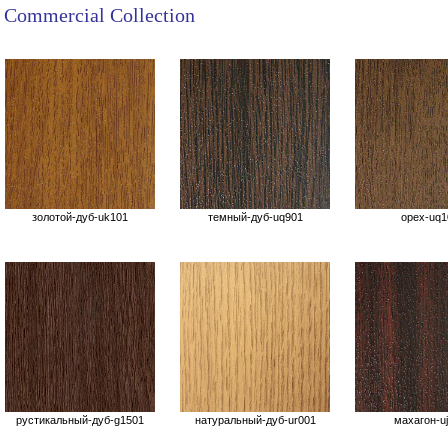
Commercial
Collection
золотой-дуб-uk101
темный-дуб-uq901
орех-uq1
рустикальный-дуб-g1501
натуральный-дуб-ur001
махагон-u