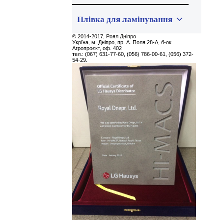
Плівка для ламінування
© 2014-2017, Роял Дніпро
Укpїна, м. Дніпро, пр. А. Поля 28-А, б-ок
Агропроєкт, оф. 402
тел.: (067) 631-77-60, (056) 786-00-61, (056) 372-
54-29.