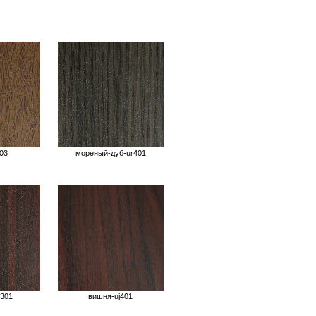
03
мореный-дуб-ur401
j301
вишня-uj401