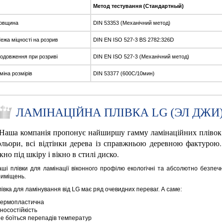
оказник
Метод тестування (Стандартный)
овщина
DIN 53353 (Механічний метод)
ежа міцності на розрив
DIN EN ISO 527-3 BS 2782:326D
одовження при розриві
DIN EN ISO 527-3 (Механічний метод)
міна розмірів
DIN 53377 (600C/10мин)
ЛАМІНАЦІЙНА ПЛІВКА LG (ЭЛ ДЖИ
аша компанія пропонує найширшу гамму ламінаційних плівок L
ольори, всі відтінки дерева із справжньою деревною фактурою
кно під шкіру і вікно в стилі диско.
ші плівки для ламінації віконного профілю екологічні та абсолютно безпеч
иміщень.
івка для ламінування від LG має ряд очевидних переваг. А саме:
термопластична
зносостійкість
не боїться перепадів температур