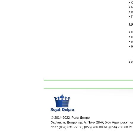
• 
• 
• 
• 
Ця
• 
• 
• 
• 
К
с
© 2014-2022, Роял Дніпро
Укpїна, м. Дніпро, пр. А. Поля 28-А, б-ок Агропроєкт, о
тел.: (067) 631-77-60, (056) 786-00-61, (056) 786-00-21