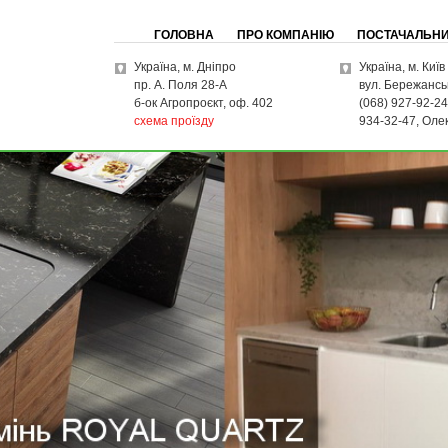
ГОЛОВНА
ПРО КОМПАНІЮ
ПОСТАЧАЛЬН
Укpaїна, м. Дніпро
Укpаїна, м. Київ
пр. А. Поля 28-А
вул. Бережансь
б-ок Агропроєкт, оф. 402
(068) 927-92-24
схема проїзду
934-32-47, Оле