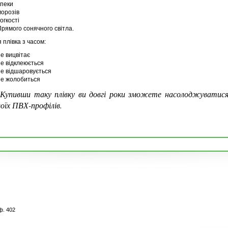
спеки
морозів
вогкості
Прямого сонячного світла.
 плівка з часом:
не вицвітає
не відклеюється
не відшаровується
не жолобиться
упивши таку плівку ви довгі роки зможете насолоджуватися
воїх ПВХ-профілів.
ф. 402