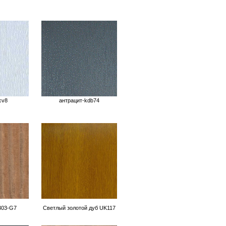
cv8
антрацит-kdb74
03-G7
Светлый золотой дуб UK117