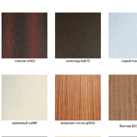
сапели-ur601
шoкoлад-kdb75
серый-ka
кремовый-yel88
мореная-сосна-g0502
Винтаж B23